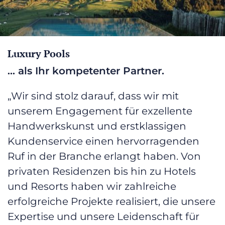
Unser umfangreiches
Leistungsangebot umfasst sowohl
vorgefertigte Edelstahlbecken in
Überlauf- und Skimmerausführung
als auch maßgeschneiderte Pools
Luxury Pools
für Neubauten und Sanierungen. Ob
... als Ihr kompetenter Partner.
Sie einen Dachterrassenpool, einen
Gartenpool oder ein Hallenbad
„Wir sind stolz darauf, dass wir mit
planen, wir stehen Ihnen mit
unserer Fachkompetenz und
unserem Engagement für exzellente
Erfahrung zur Seite.
Handwerkskunst und erstklassigen
Kundenservice einen hervorragenden
Ruf in der Branche erlangt haben. Von
privaten Residenzen bis hin zu Hotels
und Resorts haben wir zahlreiche
erfolgreiche Projekte realisiert, die unsere
Expertise und unsere Leidenschaft für